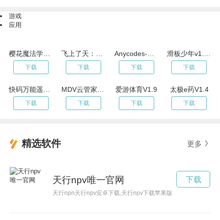
游戏
应用
樱花魔法学院-樱花二次元校园v11.7
飞上了天：麦斯拯救小姐姐
Anycodes-在线编程v4.0.0
滑板少年v1.1.7
下载
下载
下载
下载
快码万能遥控器-空调电视遥控器v1.9.0
MDV云管家v1.3.1
爱游体育V1.9
太极e药V1.4
下载
下载
下载
下载
精选软件
更多
天行npv唯一官网
下载
天行npn天行npv安卓下载,天行npv下载苹果版