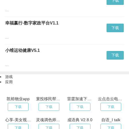
下载
...
幸福赢行-数字家政平台V1.1
下载
...
小维运动健康V5.1
下载
...
游戏
应用
凯裕物业app
寰投移民帮app
雷霆加速下载器2023年新春版
云点击云电脑v1.0.9
下载
下载
下载
下载
心享-美女视频交友v1.4.7
灵魂调色师v2.1.0
成语典 V2.8.0
自语_I talk
下载
下载
下载
下载