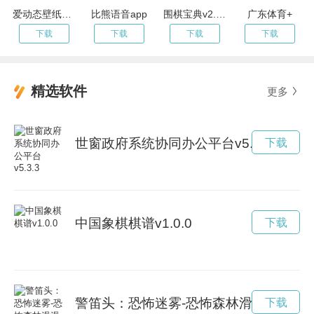
爱动态壁纸4K V1.60
比熊语音app
围棋宝典v2.0.4
广东体育+
下载
下载
下载
下载
精选软件
更多
世窗政府系统协同办公平台v5.3.3
下载
中国象棋棋谱v1.0.0
下载
警笛头：恐怖迷雾-恐怖森林滑滑梯v1.01
下载