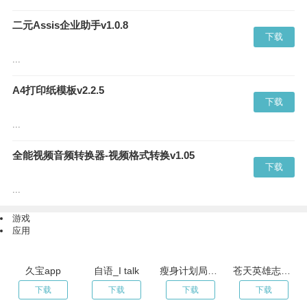
二元Assis企业助手v1.0.8
下载
...
A4打印纸模板v2.2.5
下载
...
全能视频音频转换器-视频格式转换v1.05
下载
...
游戏
应用
久宝app
自语_I talk
瘦身计划局v5.3
苍天英雄志2 V1.0.4
下载
下载
下载
下载