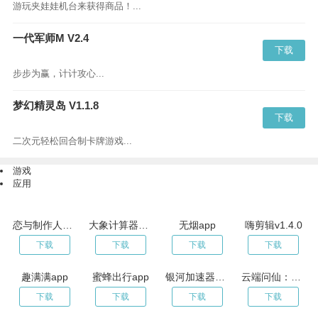
游玩夹娃娃机台来获得商品！...
一代军师M V2.4
下载
步步为赢，计计攻心...
梦幻精灵岛 V1.1.8
下载
二次元轻松回合制卡牌游戏...
游戏
应用
恋与制作人手游 V1.8.1
大象计算器v2.05
无烟app
嗨剪辑v1.4.0
下载
下载
下载
下载
趣满满app
蜜蜂出行app
银河加速器2022年最新版
云端问仙：仙界百景
下载
下载
下载
下载