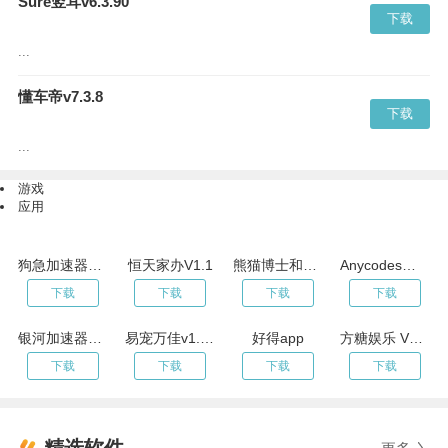
Sure竖耳v6.3.90
下载
...
懂车帝v7.3.8
下载
...
游戏
应用
狗急加速器app2023年客户端
恒天家办V1.1
熊猫博士和托托树屋 V1.1.43
Anycodes在线编程-用手机学习编程v4.0.0
下载
下载
下载
下载
银河加速器2023年手机版
易宠万佳v1.07
好得app
方糖娱乐 V5.8.0
下载
下载
下载
下载