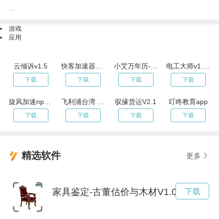
...
游戏
应用
云倾诉v1.5
快客加速器官方网站
小艾万年历-天气日历的实用工具v1.3.3
电工大师v1.2.9
下载
下载
下载
下载
旋风加速npv官网下载
飞利浦台湾 V2.58.15
驭缘货运V2.1
叮咚教育app
下载
下载
下载
下载
精选软件
更多
家具鉴定-古董估价与木材V1.0.2
下载