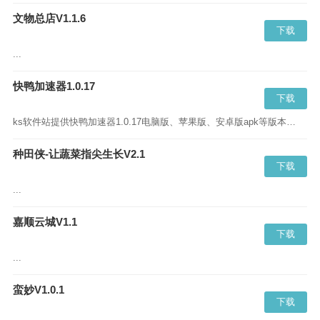
文物总店V1.1.6
下载
...
快鸭加速器1.0.17
下载
ks软件站提供快鸭加速器1.0.17电脑版、苹果版、安卓版apk等版本的下载,kuaiya_v1.0.2官网下载安卓版蓝奏云、百度云请直接点击“立即下载”...
种田侠-让蔬菜指尖生长V2.1
下载
...
嘉顺云城V1.1
下载
...
蛮妙V1.0.1
下载