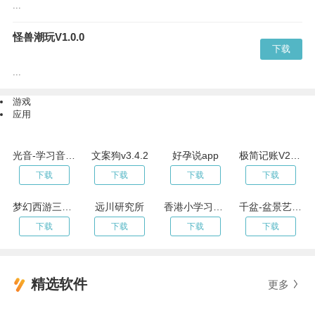
...
怪兽潮玩V1.0.0
下载
...
游戏
应用
光音-学习音乐记录过程v1.0.0
文案狗v3.4.2
好孕说app
极简记账V2.3.3
下载
下载
下载
下载
梦幻西游三维版
远川研究所
香港小学习字表 V2.0h.20
千盆-盆景艺术在线客户端v1.0.0
下载
下载
下载
下载
精选软件
更多