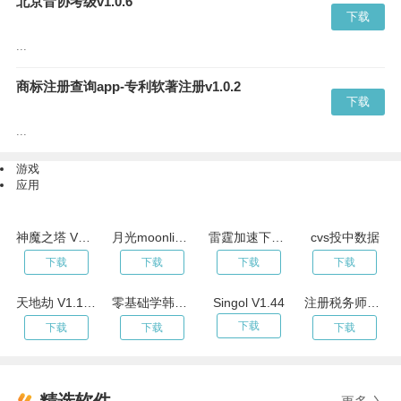
北京音协考级v1.0.6
下载
...
商标注册查询app-专利软著注册v1.0.2
下载
...
游戏
应用
神魔之塔 V19.83
月光moonlight加速器
雷霆加速下载器2023年新春版
cvs投中数据
下载
下载
下载
下载
天地劫 V1.1.28
零基础学韩语app
Singol V1.44
注册税务师百分题库v1.0.1
下载
下载
下载
下载