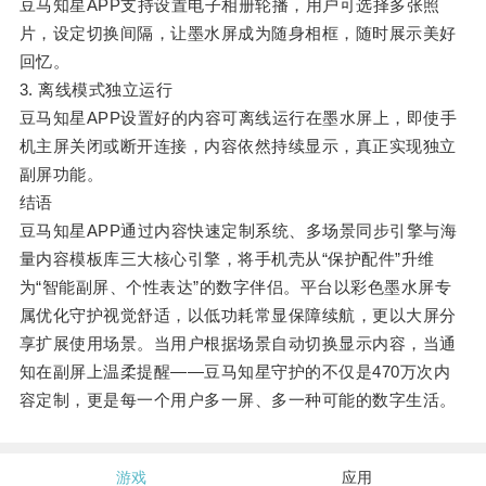
豆马知星APP支持设置电子相册轮播，用户可选择多张照
片，设定切换间隔，让墨水屏成为随身相框，随时展示美好
回忆。
3. 离线模式独立运行
豆马知星APP设置好的内容可离线运行在墨水屏上，即使手
机主屏关闭或断开连接，内容依然持续显示，真正实现独立
副屏功能。
结语
豆马知星APP通过内容快速定制系统、多场景同步引擎与海
量内容模板库三大核心引擎，将手机壳从“保护配件”升维
为“智能副屏、个性表达”的数字伴侣。平台以彩色墨水屏专
属优化守护视觉舒适，以低功耗常显保障续航，更以大屏分
享扩展使用场景。当用户根据场景自动切换显示内容，当通
知在副屏上温柔提醒——豆马知星守护的不仅是470万次内
容定制，更是每一个用户多一屏、多一种可能的数字生活。
游戏
应用