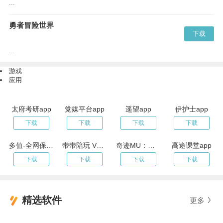
...
勇者冒险世界
下载
...
游戏
应用
太府考研app
党媒平台app
遥望app
伊护士app
下载
下载
下载
下载
多值-全网保价 买贵必赔
带带陪玩 V3.5.4
奇迹MU：跨时代 V1.27.03
高途课堂app
下载
下载
下载
下载
精选软件
更多