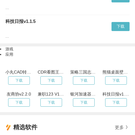
...
科技日报v1.1.5
下载
...
游戏
应用
小丸CAD转换器v1.1.8
CDR看图王-CDR文件看图v1.4
策略三国志手游 V1.2.2
熊猫桌面壁纸v1.1
下载
下载
下载
下载
友商协v2.2.0
兼职123 V1.0.0
银河加速器2023年新春雨水版
科技日报v1.1.5
下载
下载
下载
下载
精选软件
更多