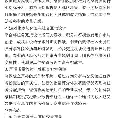
数据服务实现可持续发展。创新的数据看板为商家提供同行
业对标分析，趋势洞察报告助力战略决策。专业的反馈闭环
确保每个测评结果都能转化为具体的改进措施，推动整个生
活服务业的质量升级。
2. 游戏化参与体验与社交互动设计
平台将任务完成设计成闯关游戏，积分排行榜激发用户参与
热情，成就系统给予即时正向反馈。创新的测评社区支持用
户分享冒险经历与独特发现，经验交流板块促进测评技巧传
播。专业的活动运营定期举办主题测评周，团队任务增强社
交属性，使测评工作变得有趣而富有挑战性。
3. 严谨质量管控与数据真实性保障
嗨探建立严格的反作弊系统，通过行为分析与交叉验证确保
每份报告的真实性。创新的质量评分体系将测评员表现与任
务分配挂钩，诚信档案记录用户的专业表现。专业的抽样复
核机制随机实地验证报告准确性，确保平台输出的顾客感受
数据具有高度的参考价值，商家信任度达93%。
软件亮点
1. 智能商圈运营与区域深度覆盖