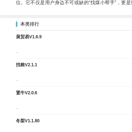
位。它不仅是用户身边不可或缺的“找煤小帮手”，更
本类排行
展贸易V1.6.9
...
找粮V2.1.1
...
置牛V2.0.6
...
冬梨V1.1.80