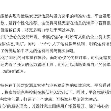
核心功能是实现海量煤炭货源信息与运力需求的精准对接。平台运
参数，进行个性化推荐。这使得司机无需在信息的海洋中盲目搜
价值运输任务，将更多精力专注于驾驶本身。
个让用户放心的交易环境。卡漠好运App对所有入驻的企业货主
虚假信息担忧”。同时，平台引入了运费保障机制，明确运费
免了传统运输中常见的运费纠纷与拖欠问题。
大优化了司机的日常操作体验。面对心仪的优质订单，司机无需
台还内置了强大的运力管理工具，司机可以清晰查看自己的抢
化、精细化管理。
的显著特色在于其对货源真实性与业务稳定性的极致追求。平台通
，将虚假信息率控制在极低的0.5% 以下。同时，平台凭借
源持续性问题，打造了一个健康、可持续的煤炭运力生态。
便捷省心”的服务理念，其设计完全围绕用户场景展开。除了核心