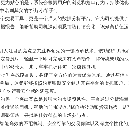
。更为贴心的是，系统会根据用户的浏览和抢单行为，持续优化
中名副其实的“找煤小帮手”。
仅是一个交易工具，更是一个强大的数据分析平台。它为司机提供
数据报告，能够帮助司机深刻洞悉市场行情变化，识别高价值运
pp最引人注目的亮点是其业界领先的一键抢单技术。该功能针对
稳定货源时，轻触一下即可完成所有抢单动作，将传统繁琐的找
争中能够快人一步，牢牢把握住每一次赚钱良机。
安全提升至战略高度，构建了全方位的运费保障体系。通过与信
回单后，运费能够按照约定账期安全到达其在平台的虚拟账户
用户对运费安全感的满意度。
App的另一个突出亮点是其强大的市场预见性。平台通过分析海
准推送给司机，帮助他们“抢先知”晓价格波动和货源趋势，
动调整策略，寻找最佳效益点的市场参与者。
、智能高效的匹配机制、安全可靠的交易保障以及深度个性化