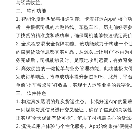
与经营收益。
二、 软件功能
1. 智能化货源匹配与推送功能。卡漠好运App的
析，并根据司机的常跑路线、车型车长、历史偏好等
了找货的精准度和成功率，确保司机能够快速锁定高
2. 全流程交易安全保障功能。该功能致力于构建一
的煤炭货源信息都真实可靠，从源头上让用户“不再为
务完成后，司机能够及时、足额地收到运费，有效避
3. 高效便捷的一键抢单与业务管理功能。此功能极
完成订单响应，抢单成功率提升超过30%。此外，平
单前“提前帮您算”好收益，实现个人运输业务的数字
三、 软件特色
1. 构建真实透明的煤炭货运生态。卡漠好运App
一则煤炭货源信息进行交叉验证，确保了信息的真实性
正实现“全天保证有货可抢”，解决了司机最关心的货
2. 沉浸式用户体验与个性化服务。App始终秉持“