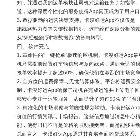
知，并通过我的运单模块让司机对运输任务了如指掌
送，这种深度个性化的服务使得App真正成为了用户口
3. 数据驱动的运营决策支持。卡漠好运App不仅
跑线路热力图等关键数据指标。这些经过深度分析的
从“凭经验跑”到“靠数据跑”的智慧转型。
四、 软件亮点
1. 革命性的“一键抢单”极速响应机制。卡漠好运A
机只需提前设置好车辆信息与意向线路，遇到合适的
抢单效率提升了超过60%，确保他们在激烈的市场竞
2. 全方位的运费保障与无忧结算体系。平台将运费
制，卡漠好运App确保了司机在完成运输并上传电子
够安心专注于运输服务，从而提升了超过90% 的平台
3. 精准化的市场洞察与前瞻性规划辅助。卡漠好运
价值的行情资讯与市场报告。这些信息通过消息中心精
能，使得司机不再是价格的被动接受者，而是能够主
总而言之，卡漠好运App通过其真实全面的货源体系