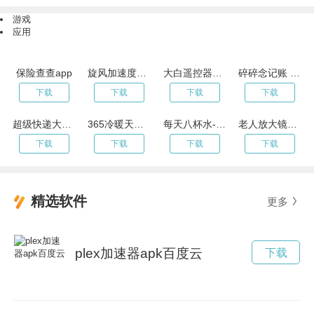
游戏
应用
保险查查app
旋风加速度器2023年最新版地址
大白遥控器v22.06.11
碎碎念记账 V2.2.19
下载
下载
下载
下载
超级快递大亨 V1.12.0
365冷暖天气V3.8
每天八杯水-快乐肥宅水收集v1.0
老人放大镜v3.7.7
下载
下载
下载
下载
精选软件
更多
plex加速器apk百度云
下载