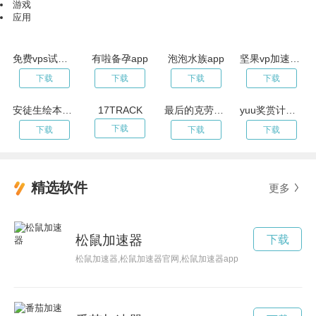
游戏
应用
免费vps试用7天加速器客户端
有啦备孕app
泡泡水族app
坚果vp加速器app2023年最新地址
下载
下载
下载
下载
安徒生绘本点读v3.20
17TRACK
最后的克劳迪亚 V1.6.5
yuu奖赏计划 V1.2.9
下载
下载
下载
下载
精选软件
更多
松鼠加速器
下载
松鼠加速器,松鼠加速器官网,松鼠加速器app