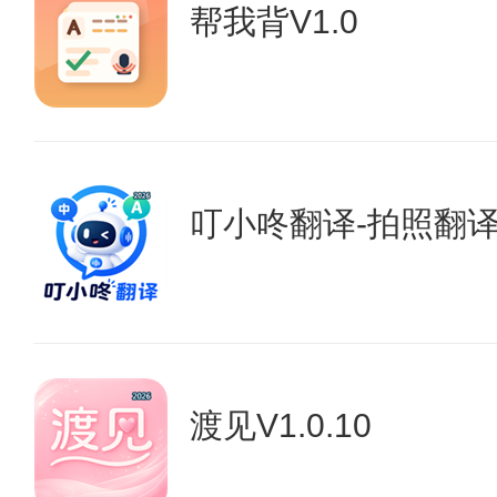
帮我背V1.0
叮小咚翻译-拍照翻译&
渡见V1.0.10