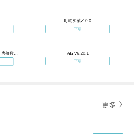
叮咚买菜v10.0
下载
深圳房价-深圳住建官方统计历年房价数据汇总V1.0
Viki V6.20.1
下载
更多