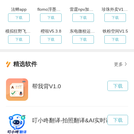
法蝉app
flomo浮墨卡片笔记
雷霆npv加速器
珍珠外卖V1.0.0
下载
下载
下载
下载
模拟狂野飞车-极品狂飙高手v1.0.6
橙啦V5.3.8
东电微校运维端v6.6.1
铁粉空间V1.5
下载
下载
下载
下载
精选软件
更多
帮我背V1.0
下载
叮小咚翻译-拍照翻译&AI实时语音翻译助手V
下载