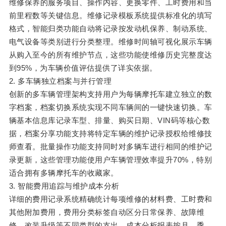
维修保养的服务项目、操作内容、更换零件、工时费用和当
前里程数等关键信息。维修记录模板系统提供标准化的填写
格式，智能归类功能自动将记录按发动机保养、制动系统、
电气设备等类别进行分类整理。维修时间轴可视化展示车辆
从购入至今的所有维护节点，这些功能使维修历史完整度达
到95%，为车辆价值评估提供了详实依据。
2. 多车辆独立档案与并行管理
创新的多车辆管理架构支持用户为每辆摩托车建立独立的数
字档案，档案切换系统实现不同车辆间的一键快速切换。车
辆基本信息库记录车型、排量、购买日期、VIN码等核心数
据，档案分享功能支持将特定车辆的维护记录授权给维修技
师查看。批量操作功能支持同时对多辆车进行相同的维护记
录更新，这些管理功能使用户车辆管理效率提升70%，特别
适合拥有多辆摩托车的收藏家。
3. 智能费用追踪与维护成本分析
详细的费用记录系统精确统计每项维修的材料费、工时费和
其他附加费用，费用分类标签自动区分日常保养、故障维
修、改装升级等不同类型的支出。成本分析报表按月、季