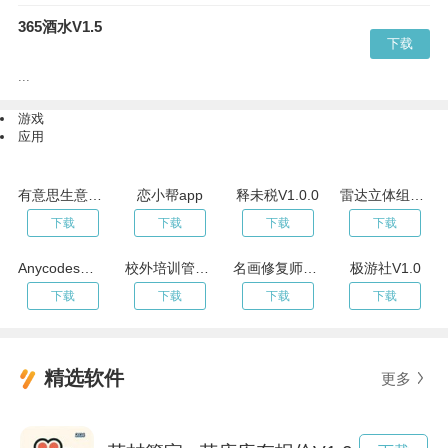
365酒水V1.5
下载
...
游戏
应用
有意思生意笔记
恋小帮app
释未税V1.0.0
雷达立体组网v2.0.4
下载
下载
下载
下载
Anycodes在线编程-用手机学习编程v4.0.0
校外培训管理端v1.6.4
名画修复师V1.0
极游社V1.0
下载
下载
下载
下载
精选软件
更多