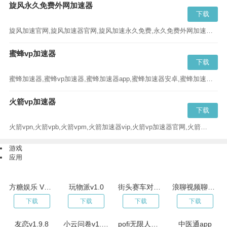
旋风永久免费外网加速器
下载
旋风加速官网,旋风加速器官网,旋风加速永久免费,永久免费外网加速器,旋风永久免费外网加速器官网...
蜜蜂vp加速器
下载
蜜蜂加速器,蜜蜂vp加速器,蜜蜂加速器app,蜜蜂加速器安卓,蜜蜂加速器官网,蜜蜂加速器破解版,蜜蜂加速器最新版...
火箭vp加速器
下载
火箭vpn,火箭vpb,火箭vpm,火箭加速器vip,火箭vp加速器官网,火箭加速器app,火箭加速器官网,火箭加速器安卓版下载...
游戏
应用
方糖娱乐 V5.8.0
玩物派v1.0
街头赛车对决-查尔斯小摩托v300
浪聊视频聊天交友v1.1.0
下载
下载
下载
下载
友恋v1.9.8
小云问卷v1.0.0
pofi无限人偶pro专业版
中医通app