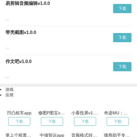
易剪辑音频编辑v1.0.0
下载
...
带壳截图v1.0.0
下载
...
作文吧v1.0.0
下载
...
游戏
应用
凹凸租车app
修图P图宝v3.1.1
小看投屏v1.1.3
奇迹MU：跨时代 V1.27.03
下载
下载
下载
下载
掌上个税查询v3.0.4
中储智运app
音频格式转换v1.6.1
微商助手专业版-群发加人微商工具V1.3