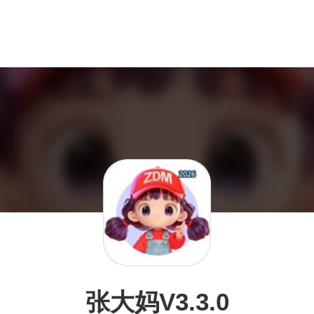
张大妈V3.3.0