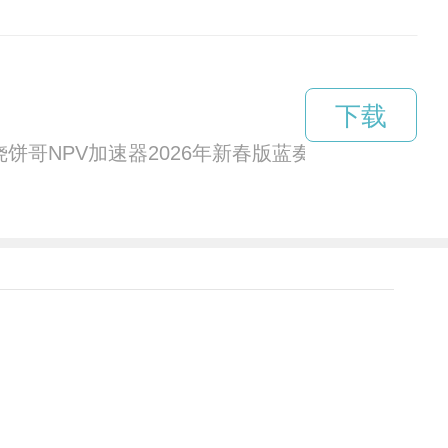
下载
,烧饼哥NPV加速器2026年新春版蓝奏云、百度云请