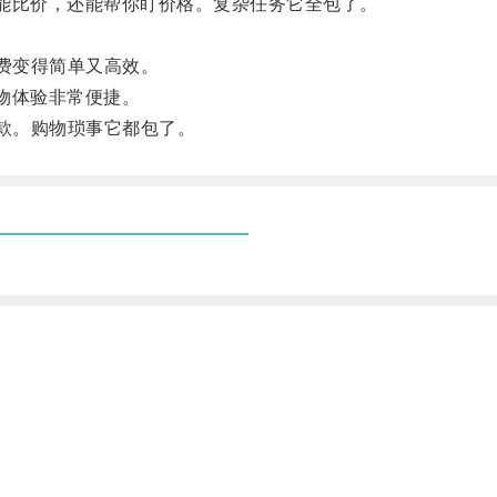
，能比价，还能帮你盯价格。复杂任务它全包了。
费变得简单又高效。
购物体验非常便捷。
款。购物琐事它都包了。