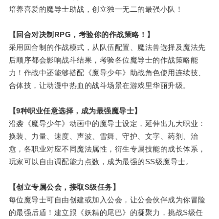
培养喜爱的魔导士助战，创立独一无二的最强小队！
【回合对决制RPG，考验你的作战策略！】
采用回合制的作战模式，从队伍配置、魔法兽选择及魔法先
后顺序都会影响战斗结果，考验各位魔导士的作战策略能
力！作战中还能够搭配《魔导少年》助战角色使用连续技、
合体技，让动漫中热血的战斗场景在游戏里华丽升级。
【9种职业任意选择，成为最强魔导士】
沿袭《魔导少年》动画中的魔导士设定，延伸出九大职业：
换装、力量、速度、声波、雪舞、守护、文字、药剂、治
愈，各职业对应不同魔法属性，衍生专属技能的成长体系，
玩家可以自由调配能力点数，成为最强的SS级魔导士。
【创立专属公会，接取S级任务】
每位魔导士可自由创建或加入公会，让公会伙伴成为你冒险
的最强后盾！建立跟《妖精的尾巴》的凝聚力，挑战S级任