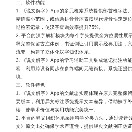
二、软件功能
1. 《说文解字》App的多元检索系统提供部首检字
精确缩小范围，或借助拼音音序表按现代读音快速定
期检索记录，使汉字查询效率提升75%。
2. 平台的汉字解析模块为每个字头提供全方位属性
释完整保留古注体例，书证例证引用展示经典用法，
流变，构建了立体化汉字知识体系。
3. 《说文解字》App的学习辅助工具集成笔记批
容，利用跨设备同步在多终端间无缝衔接。系统还提
境。
三、软件特色
1. 《说文解字》App的文献忠实度体现在原典完
要版本，利用异文标注系统提示文本差异，借助缺字
读，使学术价值与实用功能完美统一。
2. 平台的释义组织体系采用科学分类方法，通过读
文》原文出处确保学术严谨性，提供经典文献例证佐证