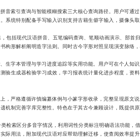
法、拼音索引查询与智能模糊搜索三大核心查询路径。用户可通
位。系统特别配备手写输入识别支持古籍生僻字输入，摄像头取
展示，包括现代汉语拼音、五笔编码查询、笔顺动画演示、部首
六书构形解析阐明造字法则。同时古今字形对照呈现演变脉络，
注功能、生字本管理与学习进度追踪等实用功能。用户可在个人知
供测验生成器检验学习成效，学习报表统计量化进步程度，资料
整保留上，严格遵循许慎编纂体例与小篆字形收录，完整呈现原文
补遗机制完善字库完整性。特色在于其古今兼顾设计，既提供原
音分类检索区分多音字情况，利用词性分类标注明确语法功能，
实际用法，附加现代汉语对应帮助理解迁移，使查阅效率提升