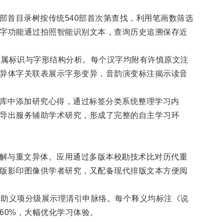
过部首目录树按传统540部首次第查找，利用笔画数筛选
字功能通过拍照智能识别文本，查询历史追溯保存近
归属标识与字形结构分析。每个汉字均附有许慎原文注
异体字关联表展示字形变异，音韵演变标注揭示读音
识库中添加研究心得，通过标签分类系统整理学习内
导出服务辅助学术研究，形成了完整的自主学习环
说解与重文异体。应用通过多版本校勘技术比对历代重
版影印图像供学者研究，又配备现代排版文本方便阅
借助义项分级展示理清引申脉络。每个释义均标注《说
60%，大幅优化学习体验。