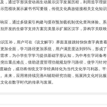
文化普及，通过字形演变动画生动展示汉字发展历程，利用造字理
法示范模块展示篆书书写要领，传统文化典故链接相关文化知识
级查询响应，通过多级索引构建与缓存预加载机制优化查询体验。
特别开发的生僻字支持方案完美显示扩展区汉字，异构字关联映
现知识互补，用户可在《说文解字》界面直接跳转快快查字典查
更加全面，学习路径更加系统，用户满意度达到95%，形成
同学段需求，为小学生字学习提供基础字形认知，为中考生字词备
突出重点难点，借助进度管理功能规划学习路径，使学习针对
深度融合，成功将传统文字学经典转化为当代文化学习利器。
。未来，应用将持续完善AI辅助研究功能，拓展跨文化对比
统文化在数字时代的传承与发展。