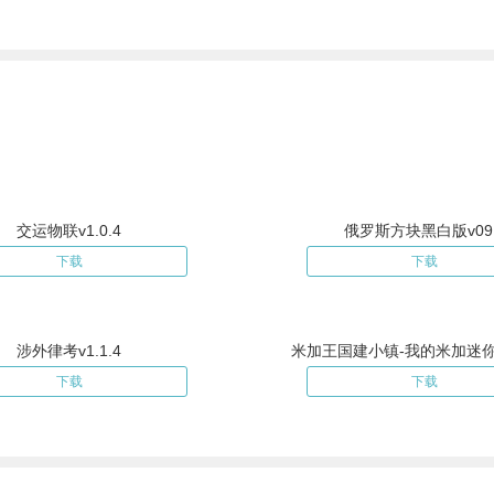
交运物联v1.0.4
俄罗斯方块黑白版v09.
下载
下载
涉外律考v1.1.4
米加王国建小镇-我的米加迷你世
下载
下载